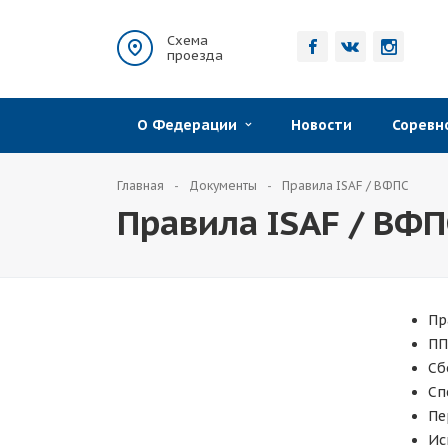
Схема
проезда
О Федерации
Новости
Сорев
Главная
Документы
Правила ISAF / ВФПС
Правила ISAF / ВФП
Пр
ПП
Сб
Сп
Пе
Ис