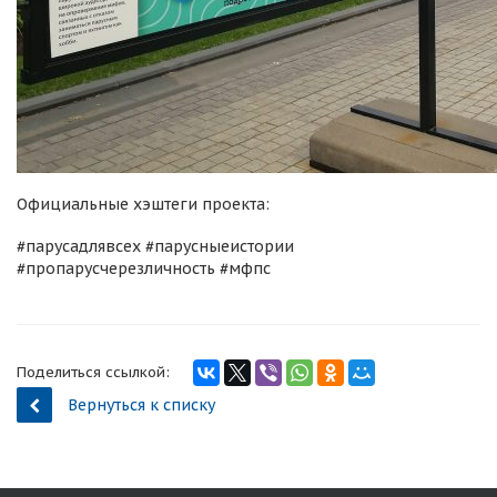
Официальные хэштеги проекта:
#парусадлявсех #парусныеистории
#пропарусчерезличность #мфпс
Поделиться ссылкой:
Вернуться к списку