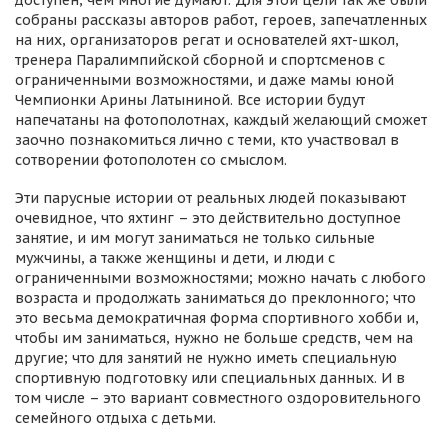
доступен, чем многие думают. Для этой цели так же были
собраны рассказы авторов работ, героев, запечатленных
на них, организаторов регат и основателей яхт-школ,
тренера Паралимпийской сборной и спортсменов с
ограниченными возможностями, и даже мамы юной
Чемпионки Арины Латыниной. Все истории будут
напечатаны на фотополотнах, каждый желающий сможет
заочно познакомиться лично с теми, кто участвовал в
сотворении фотополотен со смыслом.
Эти парусные истории от реальных людей показывают
очевидное, что яхтинг – это действительно доступное
занятие, и им могут заниматься не только сильные
мужчины, а также женщины и дети, и люди с
ограниченными возможностями; можно начать с любого
возраста и продолжать заниматься до преклонного; что
это весьма демократичная форма спортивного хобби и,
чтобы им заниматься, нужно не больше средств, чем на
другие; что для занятий не нужно иметь специальную
спортивную подготовку или специальных данных. И в
том числе – это вариант совместного оздоровительного
семейного отдыха с детьми.