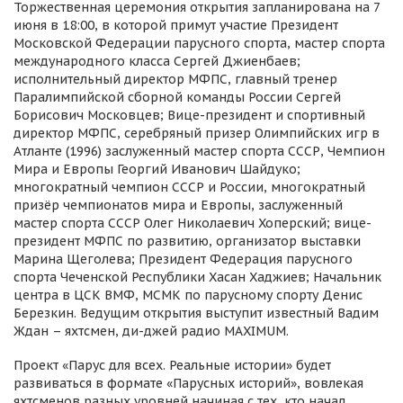
Торжественная церемония открытия запланирована на 7
июня в 18:00, в которой примут участие Президент
Московской Федерации парусного спорта, мастер спорта
международного класса Сергей Джиенбаев;
исполнительный директор МФПС, главный тренер
Паралимпийской сборной команды России Сергей
Борисович Московцев; Вице-президент и спортивный
директор МФПС, серебряный призер Олимпийских игр в
Атланте (1996) заслуженный мастер спорта СССР, Чемпион
Мира и Европы Георгий Иванович Шайдуко;
многократный чемпион СССР и России, многократный
призёр чемпионатов мира и Европы, заслуженный
мастер спорта СССР Олег Николаевич Хоперский; вице-
президент МФПС по развитию, организатор выставки
Марина Щеголева; Президент Федерация парусного
спорта Чеченской Республики Хасан Хаджиев; Начальник
центра в ЦСК ВМФ, МСМК по парусному спорту Денис
Березкин. Ведущим открытия выступит известный Вадим
Ждан – яхтсмен, ди-джей радио MAXIMUM.
Проект «Парус для всех. Реальные истории» будет
развиваться в формате «Парусных историй», вовлекая
яхтсменов разных уровней начиная с тех, кто начал