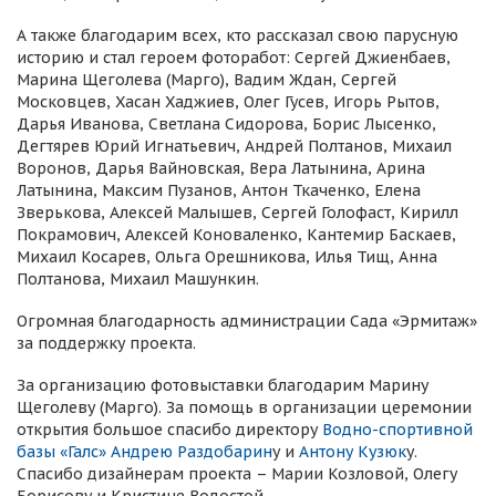
А также благодарим всех, кто рассказал свою парусную
историю и стал героем фоторабот: Сергей Джиенбаев,
Марина Щеголева (Марго), Вадим Ждан, Сергей
Московцев, Хасан Хаджиев, Олег Гусев, Игорь Рытов,
Дарья Иванова, Светлана Сидорова, Борис Лысенко,
Дегтярев Юрий Игнатьевич, Андрей Полтанов, Михаил
Воронов, Дарья Вайновская, Вера Латынина, Арина
Латынина, Максим Пузанов, Антон Ткаченко, Елена
Зверькова, Алексей Малышев, Сергей Голофаст, Кирилл
Покрамович, Алексей Коноваленко, Кантемир Баскаев,
Михаил Косарев, Ольга Орешникова, Илья Тищ, Анна
Полтанова, Михаил Машункин.
Огромная благодарность администрации Сада «Эрмитаж»
за поддержку проекта.
За организацию фотовыставки благодарим Марину
Щеголеву (Марго). За помощь в организации церемонии
открытия большое спасибо директору
Водно-спортивной
базы «Галс»
Андрею Раздобарин
у и
Антону Кузюк
у.
Спасибо дизайнерам проекта – Марии Козловой, Олегу