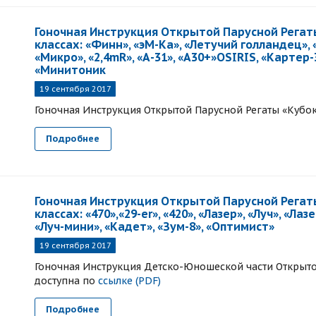
Гоночная Инструкция Открытой Парусной Регаты
классах: «Финн», «эМ-Ка», «Летучий голландец», «
«Микро», «2,4mR», «А-31», «А30+»OSIRIS, «Картер-
«Минитоник
19 сентября 2017
Гоночная Инструкция Открытой Парусной Регаты «Кубо
Подробнее
Гоночная Инструкция Открытой Парусной Регаты
классах: «470»,«29-еr», «420», «Лазер», «Луч», «Ла
«Луч-мини», «Кадет», «Зум-8», «Оптимист»
19 сентября 2017
Гоночная Инструкция Детско-Юношеской части Открыто
доступна по
ссылке (PDF)
Подробнее