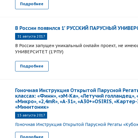
Подробнее
В России появился 1′ РУССКИЙ ПАРУСНЫЙ УНИВЕРС
31 августа 2017
В России запущен уникальный онлайн проект, не име
УНИВЕРСИТЕТ (1’РПУ)
Подробнее
Гоночная Инструкция Открытой Парусной Регаты
классах: «Финн», «эМ-Ка», «Летучий голландец», «
«Микро», «2,4mR», «А-31», «А30+»OSIRIS, «Картер-
«Минитоник»
15 августа 2017
Гоночная Инструкция Открытой Парусной Регаты «Кубок
Подробнее