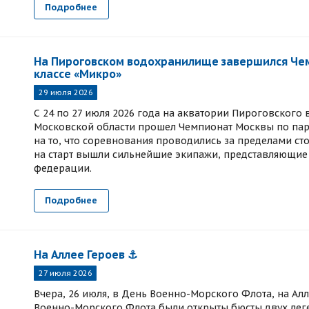
Подробнее
На Пироговском водохранилище завершился Чем
классе «Микро»
29 июля 2026
С 24 по 27 июля 2026 года на акватории Пироговског
Московской области прошел Чемпионат Москвы по пару
на то, что соревнования проводились за пределами сто
на старт вышли сильнейшие экипажи, представляющие
федерации.
Подробнее
На Аллее Героев ⚓
27 июля 2026
Вчера, 26 июля, в День Военно-Морского Флота, на Ал
Военно-Морского Флота были открыты бюсты двух леге