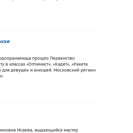
нске
 водохранилища прошло Первенство
 в классах «Оптимист», «Кадет», «Ракета
рт» для девушек и юношей. Московский регион
r.
тиновна Исаева, выдающийся мастер