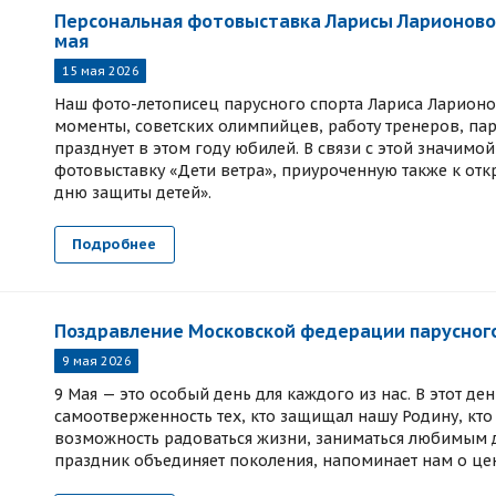
Персональная фотовыставка Ларисы Ларионовой
мая
15 мая 2026
Наш фото-летописец парусного спорта Лариса Ларионо
моменты, советских олимпийцев, работу тренеров, па
празднует в этом году юбилей. В связи с этой значим
фотовыставку «Дети ветра», приуроченную также к от
дню защиты детей».
Подробнее
Поздравление Московской федерации парусног
9 мая 2026
9 Мая — это особый день для каждого из нас. В этот д
самоотверженность тех, кто защищал нашу Родину, кт
возможность радоваться жизни, заниматься любимым д
праздник объединяет поколения, напоминает нам о цен