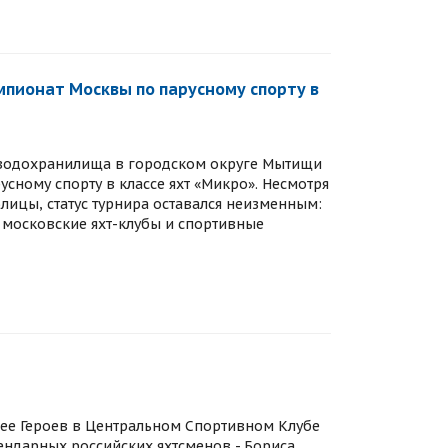
пионат Москвы по парусному спорту в
о водохранилища в городском округе Мытищи
сному спорту в классе яхт «Микро». Несмотря
лицы, статус турнира оставался неизменным:
 московские яхт-клубы и спортивные
лее Героев в Центральном Спортивном Клубе
ндарных российских яхтсменов - Бориса