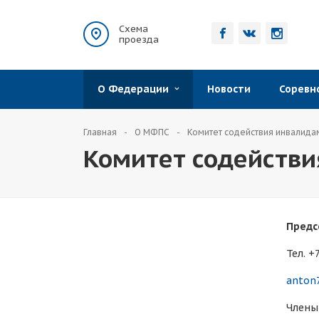
Схема
проезда
О Федерации
Новости
Сорев
Главная
О МФПС
Комитет содействия инвалида
Комитет содействи
Предс
Тел. +
anton
Члены