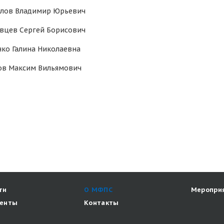
лов Владимир Юрьевич
вцев Сергей Борисович
нко Галина Николаевна
ов Максим Вильямович
ти
О МФПС
Меропри
енты
Контакты