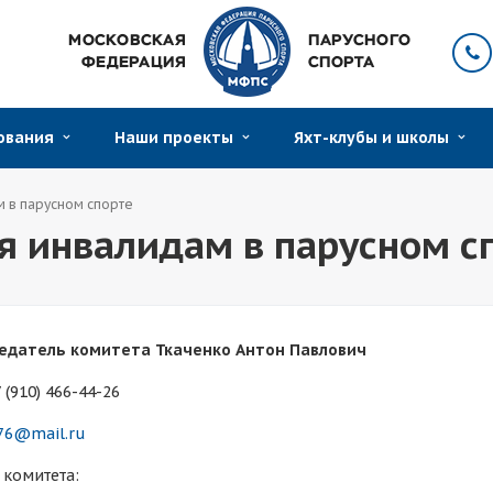
нования
Наши проекты
Яхт-клубы и школы
м в парусном спорте
я инвалидам в парусном с
едатель комитета Ткаченко Антон Павлович
7 (910) 466-44-26
76@mail.ru
 комитета: